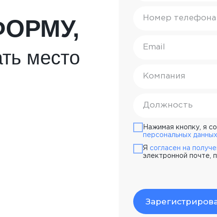
ФОРМУ,
ть место
Нажимая кнопку, я с
персональных данны
Я
согласен на получ
электронной почте,
Телефоны:
E-mail:
Зарегистрирова
info@d
+7 (952) 177-31-79