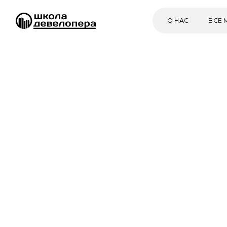
О НАС
ВСЕ МЕРОПР
2 июня 18:00
онлайн
Вебинар в рамках курса «Продажи прем
СИСТЕМА П
В НЕДВИЖИ