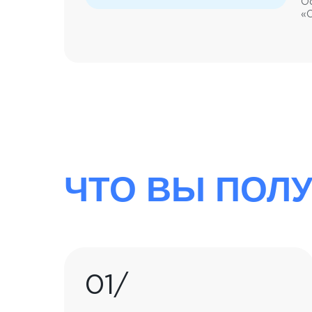
О
«
ЧТО ВЫ ПОЛ
01/