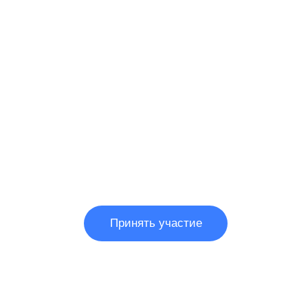
как выстроить процесс
дают результат
Разберём, как выстроить сис
в которой высокую выручку 
отлаженные процессы и рабо
продукта — а не зависимость 
менеджеров
Принять участие