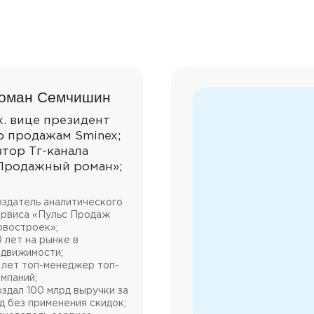
оман Семчишин
х. вице президент
о продажам Sminex;
втор Тг-канала
Продажный роман»;
здатель аналитического
ервиса «Пульс Продаж
овостроек»;
 лет на рынке в
едвижимости;
 лет топ-менеджер топ-
мпаний;
здал 100 млрд выручки за
д без применения скидок;