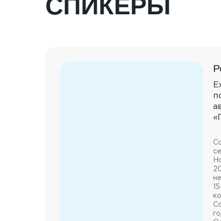
СПИКЕРЫ
Р
E
п
а
«
Со
с
Н
20
н
15
ко
Со
го