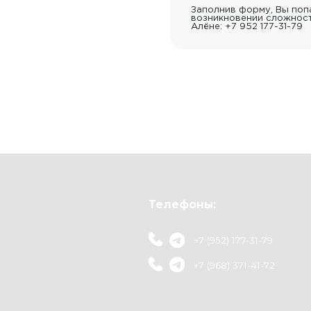
+7 (968) 371-41-72
dev_of
Заполнив форму, Вы попа
возникновении сложност
develo
Алёне: +7 952 177-31-79
Школа
тия
База знаний
ограммы
Видеоматериалы
и форумы
Статьи
Методические пособия
Женский клуб
Политика к
Договор о