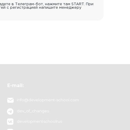
_changes
дете в Телеграм-бот, нажмите там START. При
ей с регистрацией напишите менеджеру
pmentschoolrus
 Девелопера
онфиденциальности
ферты