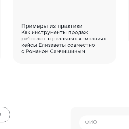
леграм-канале Вас ждут аналитика, бонусы и ск
анонсы и полезные материалы для скачивания
Примеры из практики
Не спамим, а даем самое важное.
Как инструменты продаж
работают в реальных компаниях:
кейсы Елизаветы совместно
Перейти в канал
с Романом Семчишиным
р