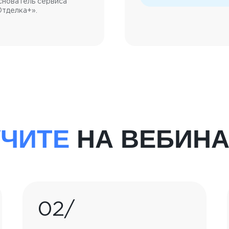
снователь сервиса
Отделка+».
УЧИТЕ
НА ВЕБИНА
02/