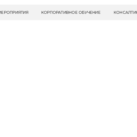
ИЯТИЯ
КОРПОРАТИВНОЕ ОБУЧЕНИЕ
КОНСАЛТИНГ
ПОЛЕЗ
иальной недвижимости»
РОДАЖ
МОСТИ: