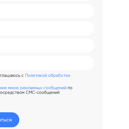
оглашаюсь с
Политикой обработки
х
ение мною рекламных сообщений
по
 посредством СМС-сообщений
ться
evelopment-school.com