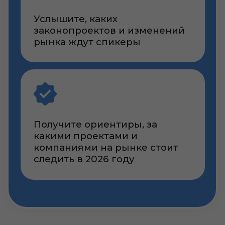
Наши контакты
Телефоны:
+7 (952) 177-31-79
+7 (968) 371-41-72
E-mail:
info@development-school.com
developmentschoolrus
dev_of_changes
Школа Девелопера