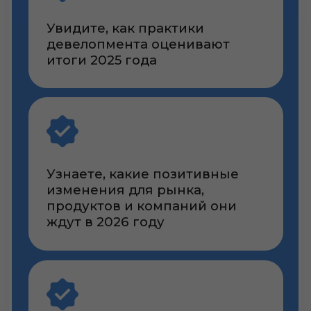
Нажимая кнопку, я соглашаюсь с
Политикой обработки персональных
данных
Я
согласен на получение мною
рекламных сообщений
по
электронной почте, посредством
СМС-сообщений
Оставить заявку
Заполнив форму,
Вы попадете в
Телеграм-бот, нажмите там START
.
При возникновении сложностей с
регистрацией напишите менеджеру
Алёне:
+7 952 177-31-79