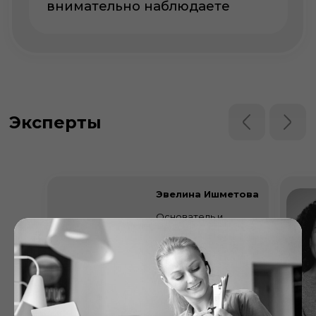
Узнаете, какие позитивные
изменения для рынка,
продуктов и компаний они
ждут в 2026 году
Эвелина Ишметова
Услышите, каких
Основатель и
законопроектов и изменений
руководитель
рынка ждут спикеры
образовательной
платформы Школы
Девелопера
Модератор