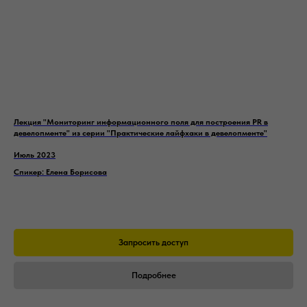
Лекция "Мониторинг информационного поля для построения PR в
девелопменте" из серии "Практические лайфхаки в девелопменте"
Июль 2023
Спикер: Елена Борисова
Запросить доступ
Подробнее