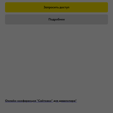
Наши контакты
Запросить доступ
Телефоны:
Подробнее
+7 (800) 600-19-72
+7 (952) 177-31-79
E-mail:
info@development-school.com
developmentschoolrus
dev_of_changes
Школа Девелопера
Онлайн-конференция "Сайтхаки" для девелопера"
О нас
О Школе Девелопера