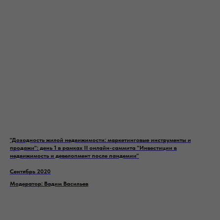
"Доходность жилой недвижимости: маркетинговые инструменты и
продажи"
: день 1 в рамках II онлайн-саммита "Инвестиции в
недвижимость и девелопмент после пандемии"
Сентябрь 2020
Модератор: Вадим Васильев