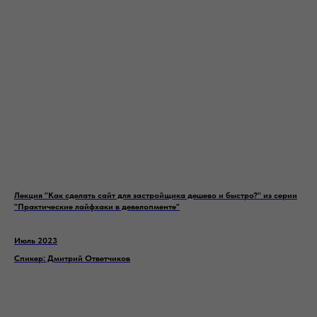
Лекция "Как сделать сайт для застройщика дешево и быстро?" из серии
"Практические лайфхаки в девелопменте"
Июль 2023
Спикер: Дмитрий Ответчиков