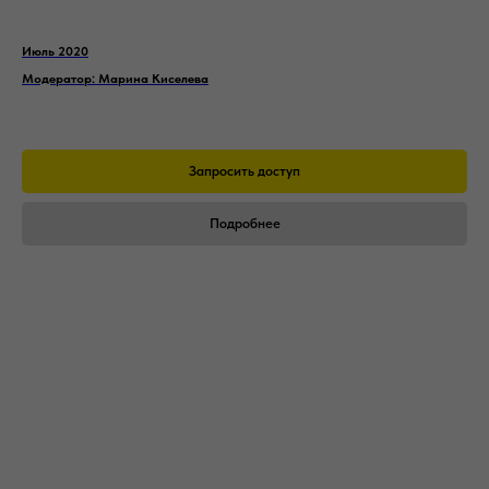
Корпоративные услуги
Консалтинг
Июль 2020
Отзывы
Модератор: Марина Киселева
Запросить доступ
Мероприятия
Подробнее
Модульные программы
Конференции и форумы
Бизнес-туры
Видеокурсы
База знаний
Видеоматериалы
Статьи
Методические пособия
Женский клуб