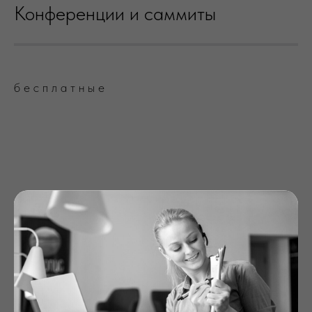
Конференции и саммиты
б е с п л а т н ы е