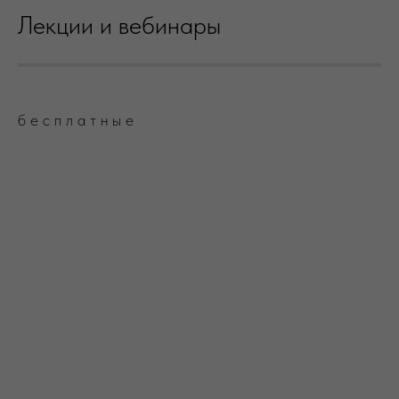
Лекции и вебинары
б е с п л а т н ы е