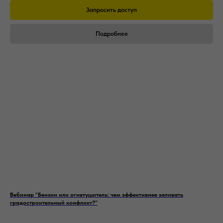
Запросить доступ
Подробнее
Вебинар "Бензин или огнетушитель: чем эффективнее заливать
градостроительный конфликт?"