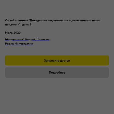
Политика
Онлайн-саммит "Доходность недвижимости и девелопмента после
конфиденциальности
Договор оферты
пандемии": день 2
Июль 2020
© 2026 Школа Девелопера®
Модераторы: Андрей Панасюк,
Радик Нигматуллин
Запросить доступ
Подробнее