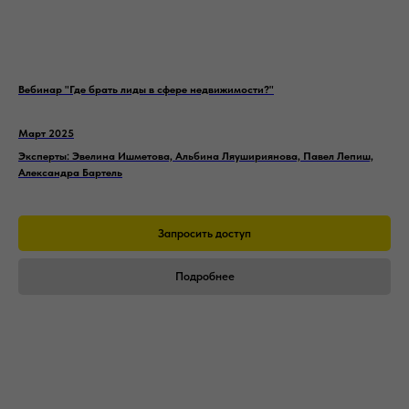
Вебинар "Где брать лиды в сфере недвижимости?"
Март 2025
Эксперты: Эвелина Ишметова, Альбина Ляушириянова, Павел Лепиш,
Александра Бартель
Запросить доступ
Подробнее