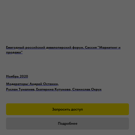
Ежегодный российский девелоперский форум. Сессия "Маркетинг и
продажи"
Ноябрь 2020
Модераторы: Андрей Останин,
Руслан Тумалиев, Екатерина Кутумова, Станислав Окрух
Запросить доступ
Подробнее