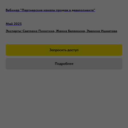
Вебинар "Партнерские каналы продаж в девелопменте"
Май 2025
Эксперты: Светлана Пинигина, Жанна Белянкина, Эвелина Ишметова
Запросить доступ
Подробнее