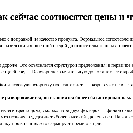
к сейчас соотносятся цены и ч
о с поправкой на качество продукта. Формальное сопоставление
и физически изношенной средой до относительно новых проекто
ся дороже. Это объясняется структурой предложения: в первичк
епцией среды. Во вторичке значительную долю занимает старый
йки и «свежую» вторичку последних лет, — разрыв уже не выгл
не разворачивается, но становится более сбалансированным.
из-за возраста дома, сколько из-за двух факторов — финансовых
 что позволяло удерживать более высокий уровень цен. Параллел
логику проживания. Это формирует премию к цене.