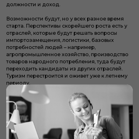
должности и доход.
Возможности будут, но у всех разное время
старта. Перспективы скорейшего роста есть у
отраслей, которые будут решать вопросы
импортозамещения, логистики, базовых
потребностей людей – например,
агропромышленное хозяйство, производство
товаров народного потребления, туда будут
переходить кандидаты из других отраслей.
Туризм перестроится и оживет уже к летнему
периоду.
В целом карьерная установка для работающих
в России на этот год – держаться за работу,
доказывать свою значимость компании за счет
роста ответственности и новых компетенций,
заботиться о восполнении внутренних
ресурсов, учиться видеть возможности и