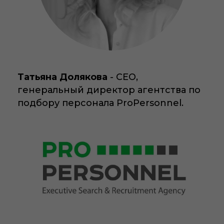
Консалтинг
Отзывы
Мероприятия
Татьяна Долякова
- CEO,
генеральный директор агентства по
Модульные программы
подбору персонала ProPersonnel.
Конференции и форумы
Бизнес-туры
Видеокурсы
База знаний
Видеоматериалы
Статьи
Методические пособия
Женский клуб