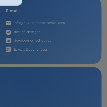
_changes
идки,
pmentschoolrus
.
 Девелопера
онфиденциальности