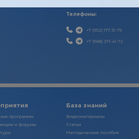
+7 (968) 371-41-72
dev_of
леграм-канале Вас ждут аналитика, бонусы и ск
develo
анонсы и полезные материалы для скачивания
Не спамим, а даем самое важное.
Школа
Перейти в канал
тия
База знаний
ограммы
Видеоматериалы
и форумы
Статьи
Методические пособия
Женский клуб
Политика к