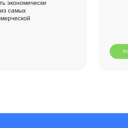
ать экономически
 из самых
ммерческой
К