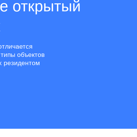
те открытый
к
отличается
 типы объектов
х резидентом