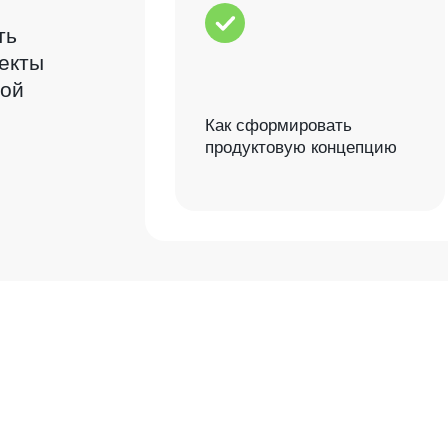
ть
екты
ной
Как сформировать
продуктовую концепцию