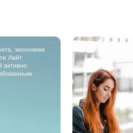
кта, экономике
нте
Лайт
 активно
ребованным