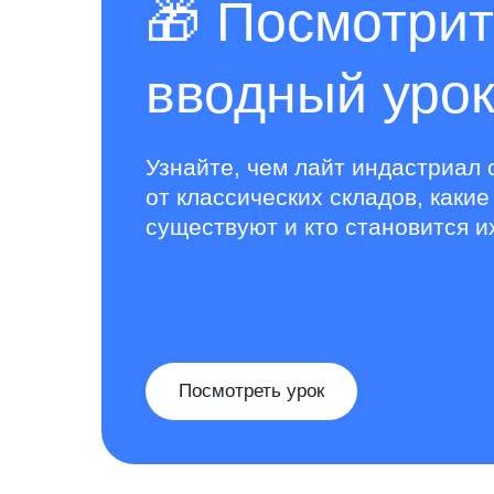
🎁 Посмотри
вводный уро
Узнайте, чем лайт индастриал 
от классических складов, какие
существуют и кто становится и
Посмотреть урок