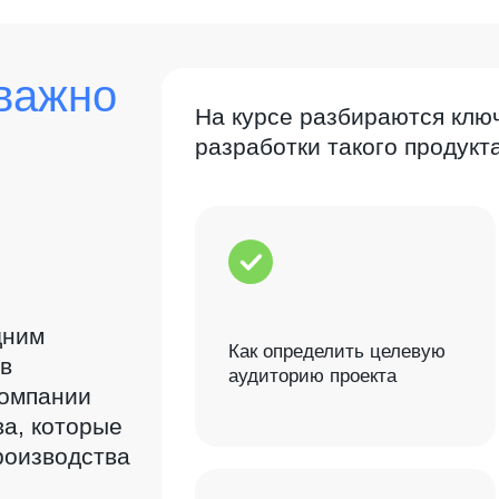
важно
На курсе разбираются клю
разработки такого продукта
дним
Как определить целевую
в
аудиторию проекта
Компании
а, которые
роизводства