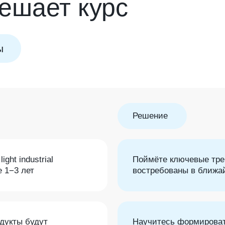
решает курс
ы
Решение
ght industrial
Поймёте ключевые тре
е 1−3 лет
востребованы в ближа
дукты будут
Научитесь формироват