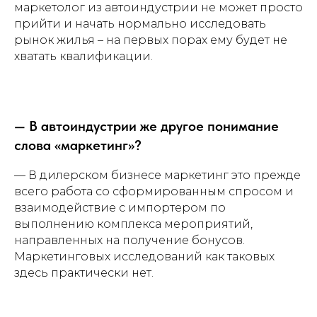
E-mail:
маркетолог из автоиндустрии не может просто
прийти и начать нормально исследовать
info@development-school.com
рынок жилья – на первых порах ему будет не
developmentschoolrus
хватать квалификации.
dev_of_changes
Школа Девелопера
— В автоиндустрии же другое понимание
слова «маркетинг»?
О нас
— В дилерском бизнесе маркетинг это прежде
О Школе Девелопера
всего работа со сформированным спросом и
Корпоративные услуги
взаимодействие с импортером по
Консалтинг
выполнению комплекса мероприятий,
Отзывы
направленных на получение бонусов.
Маркетинговых исследований как таковых
здесь практически нет.
Мероприятия