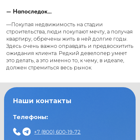
Модульные программы
— Напоследок…
Конференции и форумы
Бизнес-туры
—Покупая недвижимость на стадии
Видеокурсы
строительства, люди покупают мечту, а получая
квартиру, обречены жить в ней долгие годы.
Здесь очень важно оправдать и предвосхитить
База знаний
ожидания клиента. Редкий девелопер умеет
Видеоматериалы
это делать, а это именно то, к чему, в идеале,
Статьи
должен стремиться весь рынок.
Методические пособия
Женский клуб
Политика
конфиденциальности
Договор оферты
© 2026 Школа Девелопера®