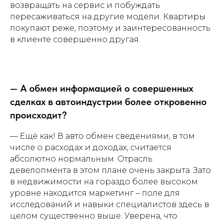
возвращать на сервис и побуждать
пересаживаться на другие модели. Квартиры
покупают реже, поэтому и заинтересованность
в клиенте совершенно другая.
— А обмен информацией о совершенных
сделках в автоиндустрии более откровенно
происходит?
— Ещё как! В авто обмен сведениями, в том
Наши контакты
числе о расходах и доходах, считается
Телефоны:
абсолютно нормальным. Отрасль
девелопмента в этом плане очень закрыта. Зато
+7 (800) 600-19-72
в недвижимости на гораздо более высоком
+7 (952) 177-31-79
уровне находится маркетинг – поле для
исследований и навыки специалистов здесь в
целом существенно выше. Уверена, что