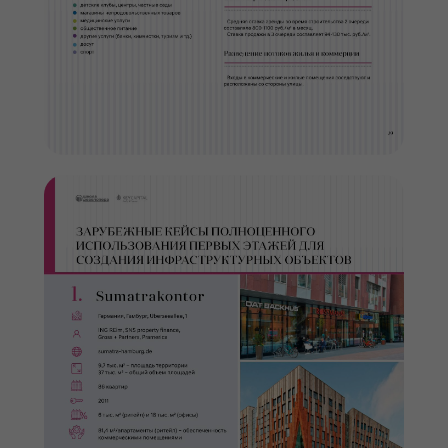
ВЫБРАТЬ ВИДЕО
Наши контакты
Телефоны:
+7 (800) 600-19-72
+7 (952) 177-31-79
E-mail:
info@development-school.com
developmentschoolrus
dev_of_changes