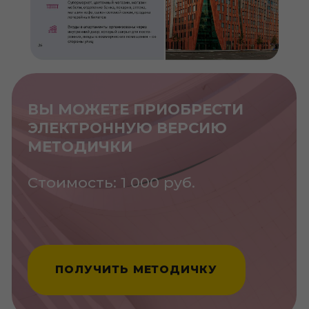
Школа Девелопера
О нас
О Школе Девелопера
Корпоративные услуги
Консалтинг
Отзывы
Мероприятия
Модульные программы
Конференции и форумы
Бизнес-туры
Видеокурсы