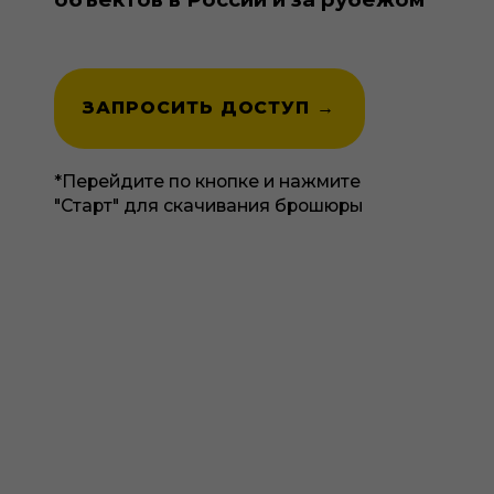
*Перейдите по кнопке и нажмите
"Старт" для скачивания брошюры
СЧИТАЕТЕ, ЧТО
КОММЕРЧЕСКИЕ ПОМЕЩЕНИЯ
– ЭТО ПОТЕНЦИАЛЬНЫЙ
ИСТОЧНИК ПРОБЛЕМ И
КОНФЛИКТОВ В ЖИЛОМ
КОМПЛЕКСЕ?