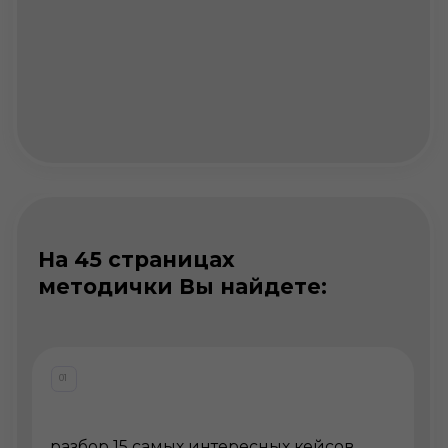
концентрированную теоретическую
информацию и выдержки из
эксклюзивных интервью с топовыми
экспертами рынка жилой
недвижимости
03
пошаговую инструкцию по
формированию концепции
инфраструктурных объектов в ЖК.